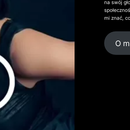
na swój gł
społecznoś
mi znać, co
O m