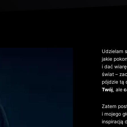
Udzielam s
jakie poko
i dać wiar
świat – zac
pójdzie tą 
Twój
, ale
c
Zatem pos
i mojego g
inspiracją