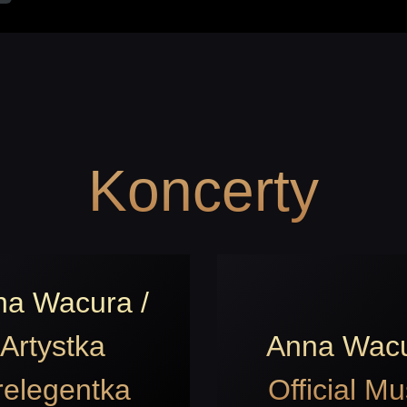
Koncerty
na Wacura /
Artystka
Anna Wac
relegentka
Official Mu