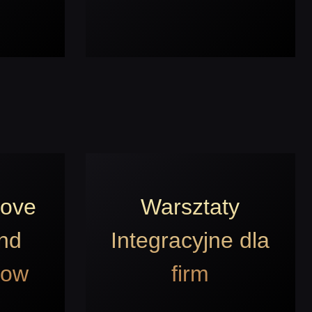
Love
Warsztaty
and
Integracyjne dla
how
firm