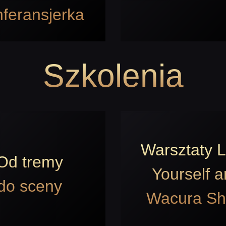
feransjerka
Szkolenia
Warsztaty 
Od tremy
Yourself 
do sceny
Wacura S